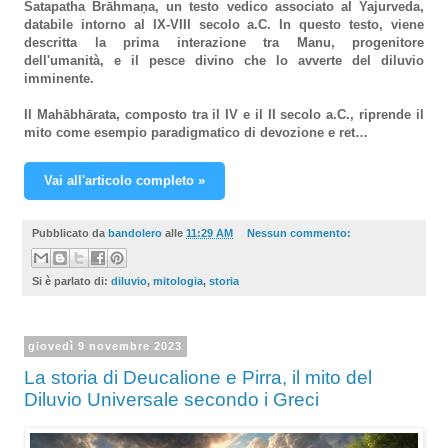
Śatapatha Brāhmaṇa, un testo vedico associato al Yajurveda,
databile intorno al IX-VIII secolo a.C. In questo testo, viene
descritta la prima interazione tra Manu, progenitore
dell'umanità, e il pesce divino che lo avverte del diluvio
imminente.
Il Mahābhārata, composto tra il IV e il II secolo a.C., riprende il
mito come esempio paradigmatico di devozione e ret…
Vai all'articolo completo »
Pubblicato da
bandolero
alle
11:29 AM
Nessun commento:
Si è parlato di:
diluvio
,
mitologia
,
storia
giovedì 9 novembre 2023
La storia di Deucalione e Pirra, il mito del
Diluvio Universale secondo i Greci