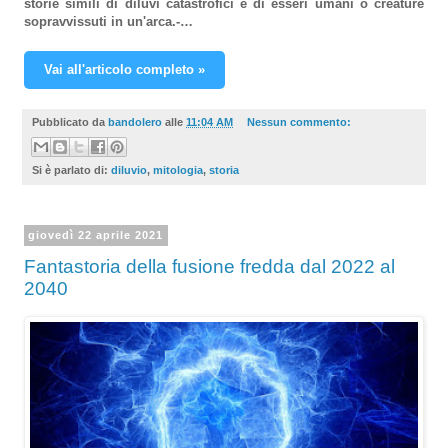
storie simili di diluvi catastrofici e di esseri umani o creature
sopravvissuti in un'arca.-…
Vai all'articolo completo »
Pubblicato da
bandolero
alle
11:04 AM
Nessun commento:
Si è parlato di:
diluvio
,
mitologia
,
storia
giovedì 22 aprile 2021
Fantastoria della fusione fredda dal 2022 al
2040