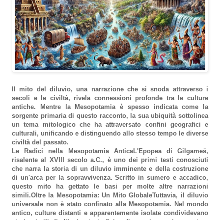
Il mito del diluvio, una narrazione che si snoda attraverso i
secoli e le civiltà, rivela connessioni profonde tra le culture
antiche. Mentre la Mesopotamia è spesso indicata come la
sorgente primaria di questo racconto, la sua ubiquità sottolinea
un tema mitologico che ha attraversato confini geografici e
culturali, unificando e distinguendo allo stesso tempo le diverse
civiltà del passato.
Le Radici nella Mesopotamia AnticaL'Epopea di Gilgameš,
risalente al XVIII secolo a.C., è uno dei primi testi conosciuti
che narra la storia di un diluvio imminente e della costruzione
di un'arca per la sopravvivenza. Scritto in sumero e accadico,
questo mito ha gettato le basi per molte altre narrazioni
simili.Oltre la Mesopotamia: Un Mito GlobaleTuttavia, il diluvio
universale non è stato confinato alla Mesopotamia. Nel mondo
antico, culture distanti e apparentemente isolate condividevano