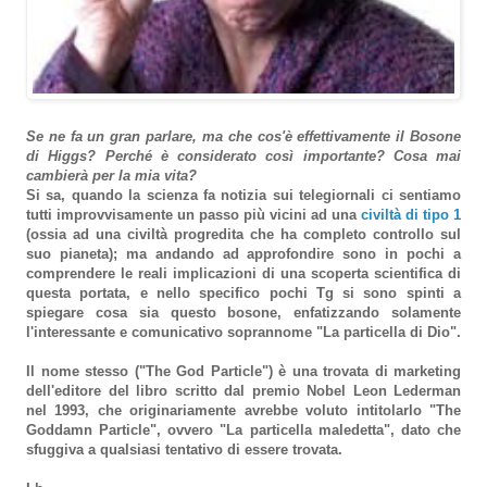
Se ne fa un gran parlare, ma che cos'è effettivamente il Bosone
di Higgs? Perché è considerato così importante? Cosa mai
cambierà per la mia vita?
Si sa, quando la scienza fa notizia sui telegiornali ci sentiamo
tutti improvvisamente un passo più vicini ad una
civiltà di tipo 1
(ossia ad una civiltà progredita che ha completo controllo sul
suo pianeta); ma andando ad approfondire sono in pochi a
comprendere le reali implicazioni di una scoperta scientifica di
questa portata, e nello specifico pochi Tg si sono spinti a
spiegare cosa sia questo bosone, enfatizzando solamente
l'interessante e comunicativo soprannome "La particella di Dio".
Il nome stesso ("The God Particle") è una trovata di marketing
dell'editore del libro scritto dal premio Nobel Leon Lederman
nel 1993, che originariamente avrebbe voluto intitolarlo "The
Goddamn Particle", ovvero "La particella maledetta", dato che
sfuggiva a qualsiasi tentativo di essere trovata.