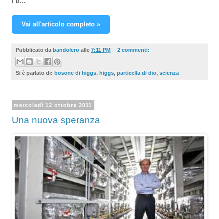
I b…
Vai all'articolo completo »
Pubblicato da
bandolero
alle
7:11 PM
2 commenti:
Si è parlato di:
bosone di higgs
,
higgs
,
particella di dio
,
scienza
mercoledì 12 ottobre 2011
Una nuova speranza