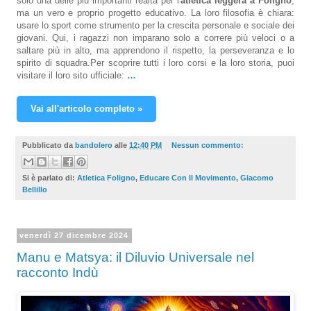
solo una delle più importanti realtà per l'
atletica leggera a Foligno
,
ma un vero e proprio progetto educativo. La loro filosofia è chiara:
usare lo sport come strumento per la crescita personale e sociale dei
giovani. Qui, i ragazzi non imparano solo a correre più veloci o a
saltare più in alto, ma apprendono il rispetto, la perseveranza e lo
spirito di squadra.Per scoprire tutti i loro corsi e la loro storia, puoi
visitare il loro sito ufficiale:
…
Vai all'articolo completo »
Pubblicato da
bandolero
alle
12:40 PM
Nessun commento:
Si è parlato di:
Atletica Foligno
,
Educare Con Il Movimento
,
Giacomo
Bellillo
venerdì 27 dicembre 2024
Manu e Matsya: il Diluvio Universale nel
racconto Indù