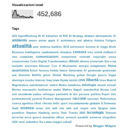
Visualizzazioni totali
452,686
Tags
11/9
AI
AgentWashing
AI Adoption
AI ROI
AI Strategy
allattare
allineamento AI
ambiente
architettura
asd
amore
anima
apple II
atletica
Atletica Foligno
attualità
auto elettrica
bambini
BCE
berlusconi
bosone di higgs
Bush
censura
cluBase.it
Business Intelligence
cambiamento climatico
cina
civiltà
comunicazioni
complotto
cms
comunismo
contratti
copyright
corna
diluvio
creazionismo
Cuba
Digital Transformation
diluvio universale
Dio
e-cat
fisica
ecoballe
economia
Educare Con Il Movimento
energia
entaglement
quantistica
fusione fredda
futuro
gestionale
fotoni
Generative AI
gestionale
asd
Global Warming
guerra
Giacomo Bellillo
gioco
golem
Google
higgs
libertà
Iraq
Kyoto
LENR
ideologia
incubo
Internet
Islam
laicità
linux
Madrid
mitologia
Magistratura
manifestazioni
matrix
Media
metafisica
mondi virtuali
mutui
Napoli
Moneo
monopolio
multiverso
Mythos
neanderthal
Nissan Leaf
occidente
persone
noè
padoa schioppa
particella di dio
politica
Popol Vuh
racconti
postmodernità
povertà
Product Management
razzismo
Referendum
riscaldamento globale
ricerca agentica
rifiuti
riforma dello sport
S.Tommaso
scienza
sito web asd
sole
SaaS
sesso
sito web
sogno
Spagna
stato
tecnologia
storia
pontificio
Stephen Hawking
Tech Trends 2025
Telecom
terroristi
terza guerra mondiale
ufficio
universi paralleli
universo olografico
USA
venti settembre
Via Lattea
viaggio
zebedì
Powered by
Blogger Widgets