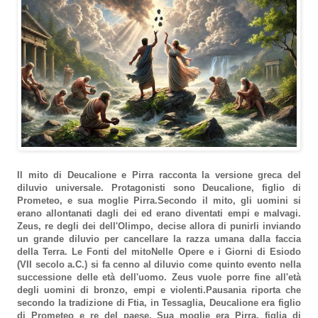
Il mito di Deucalione e Pirra racconta la versione greca del
diluvio universale. Protagonisti sono Deucalione, figlio di
Prometeo, e sua moglie Pirra.Secondo il mito, gli uomini si
erano allontanati dagli dei ed erano diventati empi e malvagi.
Zeus, re degli dei dell'Olimpo, decise allora di punirli inviando
un grande diluvio per cancellare la razza umana dalla faccia
della Terra.
Le Fonti del mito
Nelle Opere e i Giorni di Esiodo
(VII secolo a.C.) si fa cenno al diluvio come quinto evento nella
successione delle età dell'uomo. Zeus vuole porre fine all'età
degli uomini di bronzo, empi e violenti.Pausania riporta che
secondo la tradizione di Ftia, in Tessaglia, Deucalione era figlio
di Prometeo e re del paese. Sua moglie era Pirra, figlia di