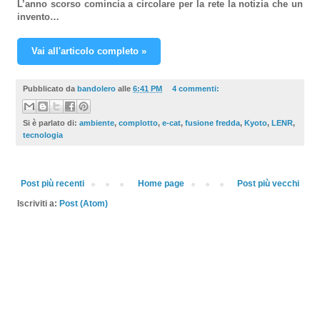
L’anno scorso comincia a circolare per la rete la notizia che un
invento…
Vai all'articolo completo »
Pubblicato da
bandolero
alle
6:41 PM
4 commenti:
Si è parlato di:
ambiente
,
complotto
,
e-cat
,
fusione fredda
,
Kyoto
,
LENR
,
tecnologia
Post più recenti
Home page
Post più vecchi
Iscriviti a:
Post (Atom)