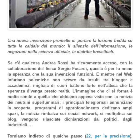
Una nuova invenzione promette di portare la fusione fredda su
tutte le caldaie del mondo: il silenzio dell’informazione, le
negazioni della scienza ufficiale, le diatribe brevettuali.
Se c’è qualcosa Andrea Rossi ha sicuramente acceso, con la
collaborazione del fisico Sergio Focardi, questa è per lo meno
la speranza che la sua invenzioni funzioni. E mentre nel Web
infuriano polemiche non scevre da insulti tra blogger e
accademici, migliaia di cuori battono forte nell’attesa che la
speranza divenga presto realtà. L’immagine che ci si forma è
molto simile a quella che abbiamo appena visto con la notizia
dei neutrini superluminari: i principali telegiornali annunciano
la scoperta, programmi di approfondimento dedicano ampi
spazi, la notizia rimbalza sui social network, si moltiplica sui
blog, vengono rilasciate dichiarazioni dai politici, dagli
industriali…
Torniamo indietro di qualche passo (
22, per la precisione
).