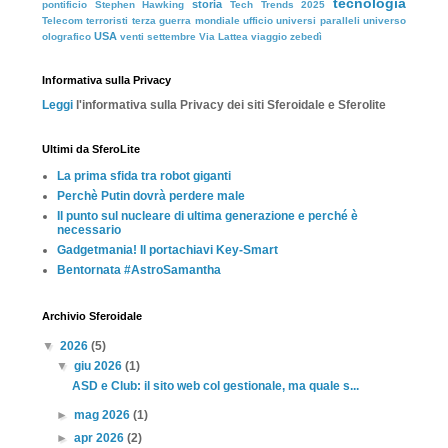
tecnologia
storia
pontificio
Stephen Hawking
Tech Trends 2025
Telecom
terroristi
terza guerra mondiale
ufficio
universi paralleli
universo
USA
olografico
venti settembre
Via Lattea
viaggio
zebedì
Informativa sulla Privacy
Leggi
l'informativa sulla Privacy dei siti Sferoidale e Sferolite
Ultimi da SferoLite
La prima sfida tra robot giganti
Perchè Putin dovrà perdere male
Il punto sul nucleare di ultima generazione e perché è
necessario
Gadgetmania! Il portachiavi Key-Smart
Bentornata #AstroSamantha
Archivio Sferoidale
▼
2026
(5)
▼
giu 2026
(1)
ASD e Club: il sito web col gestionale, ma quale s...
►
mag 2026
(1)
►
apr 2026
(2)