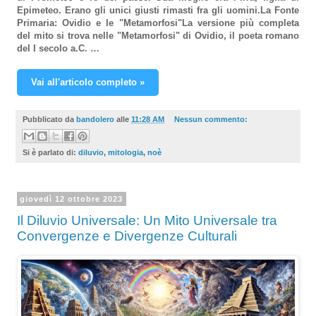
Epimeteo. Erano gli unici giusti rimasti fra gli uomini.La Fonte
Primaria: Ovidio e le "Metamorfosi"La versione più completa
del mito si trova nelle "Metamorfosi" di Ovidio, il poeta romano
del I secolo a.C. …
Vai all'articolo completo »
Pubblicato da
bandolero
alle
11:28 AM
Nessun commento:
Si è parlato di:
diluvio
,
mitologia
,
noè
giovedì 12 ottobre 2023
Il Diluvio Universale: Un Mito Universale tra
Convergenze e Divergenze Culturali