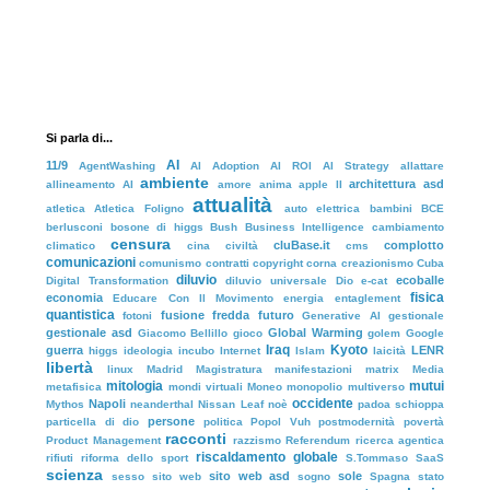
Si parla di...
AI
11/9
AgentWashing
AI Adoption
AI ROI
AI Strategy
allattare
ambiente
architettura
asd
allineamento AI
amore
anima
apple II
attualità
atletica
Atletica Foligno
auto elettrica
bambini
BCE
berlusconi
bosone di higgs
Bush
Business Intelligence
cambiamento
censura
cluBase.it
complotto
climatico
cina
civiltà
cms
comunicazioni
comunismo
contratti
copyright
corna
creazionismo
Cuba
diluvio
ecoballe
Digital Transformation
diluvio universale
Dio
e-cat
fisica
economia
Educare Con Il Movimento
energia
entaglement
quantistica
fusione fredda
futuro
fotoni
Generative AI
gestionale
gestionale asd
Global Warming
Giacomo Bellillo
gioco
golem
Google
Iraq
Kyoto
guerra
LENR
higgs
ideologia
incubo
Internet
Islam
laicità
libertà
linux
Madrid
Magistratura
manifestazioni
matrix
Media
mitologia
mutui
metafisica
mondi virtuali
Moneo
monopolio
multiverso
occidente
Napoli
Mythos
neanderthal
Nissan Leaf
noè
padoa schioppa
persone
particella di dio
politica
Popol Vuh
postmodernità
povertà
racconti
Product Management
razzismo
Referendum
ricerca agentica
riscaldamento globale
rifiuti
riforma dello sport
S.Tommaso
SaaS
scienza
sito web asd
sole
sesso
sito web
sogno
Spagna
stato