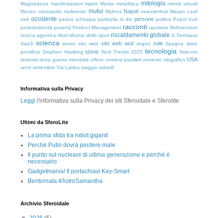
mitologia
Magistratura
manifestazioni
matrix
Media
metafisica
mondi virtuali
mutui
Napoli
Moneo
monopolio
multiverso
Mythos
neanderthal
Nissan Leaf
occidente
persone
noè
padoa schioppa
particella di dio
politica
Popol Vuh
racconti
postmodernità
povertà
Product Management
razzismo
Referendum
riscaldamento globale
ricerca agentica
rifiuti
riforma dello sport
S.Tommaso
scienza
sito web asd
sole
SaaS
sesso
sito web
sogno
Spagna
stato
tecnologia
storia
pontificio
Stephen Hawking
Tech Trends 2025
Telecom
USA
terroristi
terza guerra mondiale
ufficio
universi paralleli
universo olografico
venti settembre
Via Lattea
viaggio
zebedì
Informativa sulla Privacy
Leggi
l'informativa sulla Privacy dei siti Sferoidale e Sferolite
Ultimi da SferoLite
La prima sfida tra robot giganti
Perchè Putin dovrà perdere male
Il punto sul nucleare di ultima generazione e perché è
necessario
Gadgetmania! Il portachiavi Key-Smart
Bentornata #AstroSamantha
Archivio Sferoidale
▼
2026
(5)