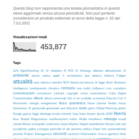
Questo blog non rappresenta una testata giornalistica in quanto
viene aggiornato senza alcuna periodicità.
Non può pertanto
considerarsi un prodotto editoriale
ai sensi della legge n. 62 del
7.03.2001
Visualizzazioni totali
453,877
Tags
11/9
AI
AgentWashing
AI Adoption
AI ROI
AI Strategy
allattare
allineamento AI
ambiente
architettura
asd
amore
anima
apple II
atletica
Atletica Foligno
attualità
auto elettrica
bambini
BCE
berlusconi
bosone di higgs
Bush
Business
censura
cluBase.it
complotto
Intelligence
cambiamento climatico
cina
civiltà
cms
comunicazioni
comunismo
contratti
copyright
corna
creazionismo
Cuba
Digital
diluvio
ecoballe
economia
Transformation
diluvio universale
Dio
e-cat
Educare Con Il
fisica quantistica
fusione fredda
futuro
Movimento
energia
entaglement
fotoni
gestionale asd
Global Warming
Generative AI
gestionale
Giacomo Bellillo
gioco
golem
libertà
guerra
Iraq
Kyoto
LENR
Google
higgs
ideologia
incubo
Internet
Islam
laicità
mitologia
linux
Madrid
Magistratura
manifestazioni
matrix
Media
metafisica
mondi
mutui
Napoli
virtuali
Moneo
monopolio
multiverso
Mythos
neanderthal
Nissan Leaf
noè
occidente
persone
padoa schioppa
particella di dio
politica
Popol Vuh
postmodernità
racconti
povertà
Product Management
razzismo
Referendum
ricerca agentica
rifiuti
scienza