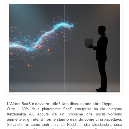
L'AI nei SaaS è davvero utile? Una discussione oltre l'hype.
Oltre il 60% delle piattaforme SaaS enterprise ha già integrato
funzionalità AI, eppure c'è un problema che pochi vogliono
ammettere:
gli utenti non le stanno usando come ci si aspettava
.
Se anche tu, come tanti utenti su Reddit, ti stai chiedendo a cosa