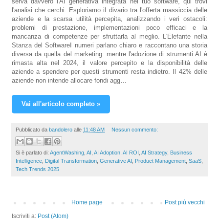
serva davvero l'AI generativa integrata nel tuo software, qui trovi
l'analisi che cerchi. Esploriamo il divario tra l'offerta massiccia delle
aziende e la scarsa utilità percepita, analizzando i veri ostacoli:
problemi di prestazione, implementazioni poco efficaci e la
mancanza di competenze per sfruttarla al meglio. L'Elefante nella
Stanza del SoftwareI numeri parlano chiaro e raccontano una storia
diversa da quella del marketing: mentre l'adozione di strumenti AI è
rimasta alta nel 2024, il valore percepito e la disponibilità delle
aziende a spendere per questi strumenti resta indietro. Il 42% delle
aziende non intende allocare fondi agg…
Vai all'articolo completo »
Pubblicato da
bandolero
alle
11:48 AM
Nessun commento:
Si è parlato di:
AgentWashing
,
AI
,
AI Adoption
,
AI ROI
,
AI Strategy
,
Business
Intelligence
,
Digital Transformation
,
Generative AI
,
Product Management
,
SaaS
,
Tech Trends 2025
Home page
Post più vecchi
Iscriviti a:
Post (Atom)