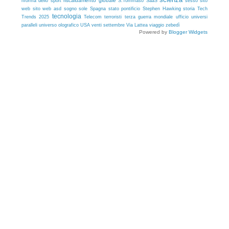
riscaldamento globale
riforma dello sport
S.Tommaso
SaaS
sesso
sito
sito web asd
sole
storia
web
sogno
Spagna
stato pontificio
Stephen Hawking
Tech
tecnologia
Trends 2025
Telecom
terroristi
terza guerra mondiale
ufficio
universi
USA
paralleli
universo olografico
venti settembre
Via Lattea
viaggio
zebedì
Powered by
Blogger Widgets