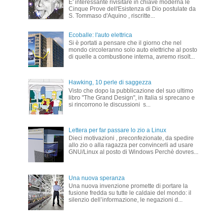
E' interessante rivisitare in chiave moderna le
Cinque Prove dell'Esistenza di Dio postulate da
S. Tommaso d'Aquino , riscritte...
Ecoballe: l'auto elettrica
Si è portati a pensare che il giorno che nel
mondo circoleranno solo auto elettriche al posto
di quelle a combustione interna, avremo risolt...
Hawking, 10 perle di saggezza
Visto che dopo la pubblicazione del suo ultimo
libro "The Grand Design", in Italia si sprecano e
si rincorrono le discussioni s...
Lettera per far passare lo zio a Linux
Dieci motivazioni , preconfezionate, da spedire
allo zio o alla ragazza per convincerli ad usare
GNU/Linux al posto di Windows Perchè dovres...
Una nuova speranza
Una nuova invenzione promette di portare la
fusione fredda su tutte le caldaie del mondo: il
silenzio dell’informazione, le negazioni d...