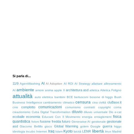
Si parla di...
AI
11/9
AgentWashing
AI Adoption
AI ROI
AI Strategy
allattare
allineamento
ambiente
architettura
asd
AI
amore
anima
apple II
atletica
Atletica Foligno
attualità
auto elettrica
bambini
BCE
berlusconi
bosone di higgs
Bush
censura
cluBase.it
Business Intelligence
cambiamento climatico
cina
civiltà
comunicazioni
complotto
cms
comunismo
contratti
copyright
corna
diluvio
creazionismo
Cuba
Digital Transformation
diluvio universale
Dio
e-cat
fisica
ecoballe
economia
Educare Con Il Movimento
energia
entaglement
quantistica
fusione fredda
futuro
gestionale
fotoni
Generative AI
gestionale
asd
Global Warming
guerra
Giacomo Bellillo
gioco
golem
Google
higgs
libertà
Iraq
Kyoto
LENR
ideologia
incubo
Internet
Islam
laicità
linux
Madrid