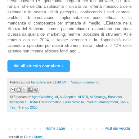
serva davvero l'AI generativa integrata nel tuo software, qui trovi
l'analisi che cerchi. Esploriamo il divario tra l'offerta massiccia delle
aziende e la scarsa utilità percepita, analizzando i veri ostacoli:
problemi di prestazione, implementazioni poco efficaci e la
mancanza di competenze per sfruttarla al meglio. L'Elefante nella
Stanza del SoftwareI numeri parlano chiaro e raccontano una storia
diversa da quella del marketing: mentre l'adozione di strumenti AI è
rimasta alta nel 2024, il valore percepito e la disponibilità delle
aziende a spendere per questi strumenti resta indietro. Il 42% delle
aziende non intende allocare fondi agg…
Vai all'articolo completo »
Pubblicato da
bandolero
alle
11:48 AM
Nessun commento:
Si è parlato di:
AgentWashing
,
AI
,
AI Adoption
,
AI ROI
,
AI Strategy
,
Business
Intelligence
,
Digital Transformation
,
Generative AI
,
Product Management
,
SaaS
,
Tech Trends 2025
Home page
Post più vecchi
Iscriviti a:
Post (Atom)