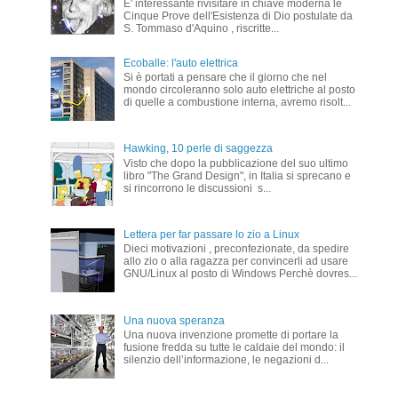
E' interessante rivisitare in chiave moderna le
Cinque Prove dell'Esistenza di Dio postulate da
S. Tommaso d'Aquino , riscritte...
Ecoballe: l'auto elettrica
Si è portati a pensare che il giorno che nel
mondo circoleranno solo auto elettriche al posto
di quelle a combustione interna, avremo risolt...
Hawking, 10 perle di saggezza
Visto che dopo la pubblicazione del suo ultimo
libro "The Grand Design", in Italia si sprecano e
si rincorrono le discussioni s...
Lettera per far passare lo zio a Linux
Dieci motivazioni , preconfezionate, da spedire
allo zio o alla ragazza per convincerli ad usare
GNU/Linux al posto di Windows Perchè dovres...
Una nuova speranza
Una nuova invenzione promette di portare la
fusione fredda su tutte le caldaie del mondo: il
silenzio dell’informazione, le negazioni d...