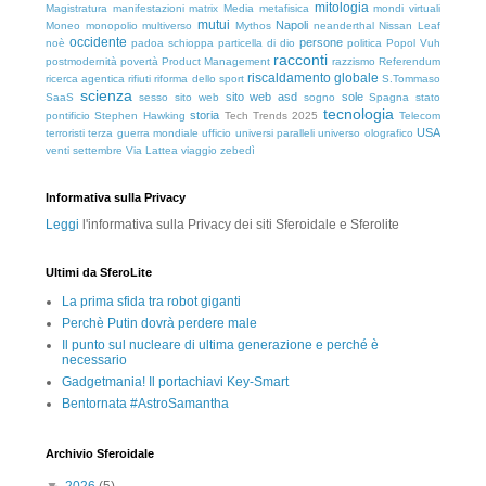
mitologia
Magistratura
manifestazioni
matrix
Media
metafisica
mondi virtuali
mutui
Napoli
Moneo
monopolio
multiverso
Mythos
neanderthal
Nissan Leaf
occidente
persone
noè
padoa schioppa
particella di dio
politica
Popol Vuh
racconti
postmodernità
povertà
Product Management
razzismo
Referendum
riscaldamento globale
ricerca agentica
rifiuti
riforma dello sport
S.Tommaso
scienza
sito web asd
sole
SaaS
sesso
sito web
sogno
Spagna
stato
tecnologia
storia
pontificio
Stephen Hawking
Tech Trends 2025
Telecom
USA
terroristi
terza guerra mondiale
ufficio
universi paralleli
universo olografico
venti settembre
Via Lattea
viaggio
zebedì
Informativa sulla Privacy
Leggi
l'informativa sulla Privacy dei siti Sferoidale e Sferolite
Ultimi da SferoLite
La prima sfida tra robot giganti
Perchè Putin dovrà perdere male
Il punto sul nucleare di ultima generazione e perché è
necessario
Gadgetmania! Il portachiavi Key-Smart
Bentornata #AstroSamantha
Archivio Sferoidale
▼
2026
(5)