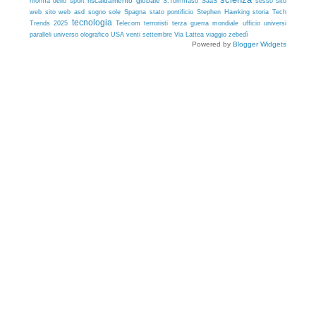
riscaldamento globale
riforma dello sport
S.Tommaso
SaaS
sesso
sito
sito web asd
sole
storia
web
sogno
Spagna
stato pontificio
Stephen Hawking
Tech
tecnologia
Trends 2025
Telecom
terroristi
terza guerra mondiale
ufficio
universi
USA
paralleli
universo olografico
venti settembre
Via Lattea
viaggio
zebedì
Powered by
Blogger Widgets