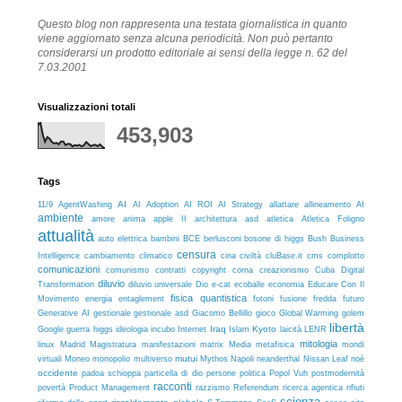
Questo blog non rappresenta una testata giornalistica in quanto
viene aggiornato senza alcuna periodicità.
Non può pertanto
considerarsi un prodotto editoriale
ai sensi della legge n. 62 del
7.03.2001
Visualizzazioni totali
453,903
Tags
11/9
AI
AgentWashing
AI Adoption
AI ROI
AI Strategy
allattare
allineamento AI
ambiente
architettura
asd
amore
anima
apple II
atletica
Atletica Foligno
attualità
auto elettrica
bambini
BCE
berlusconi
bosone di higgs
Bush
Business
censura
cluBase.it
complotto
Intelligence
cambiamento climatico
cina
civiltà
cms
comunicazioni
comunismo
contratti
copyright
corna
creazionismo
Cuba
Digital
diluvio
ecoballe
economia
Transformation
diluvio universale
Dio
e-cat
Educare Con Il
fisica quantistica
fusione fredda
futuro
Movimento
energia
entaglement
fotoni
gestionale asd
Global Warming
Generative AI
gestionale
Giacomo Bellillo
gioco
golem
libertà
guerra
Iraq
Kyoto
LENR
Google
higgs
ideologia
incubo
Internet
Islam
laicità
mitologia
linux
Madrid
Magistratura
manifestazioni
matrix
Media
metafisica
mondi
mutui
Napoli
virtuali
Moneo
monopolio
multiverso
Mythos
neanderthal
Nissan Leaf
noè
occidente
persone
padoa schioppa
particella di dio
politica
Popol Vuh
postmodernità
racconti
povertà
Product Management
razzismo
Referendum
ricerca agentica
rifiuti
scienza