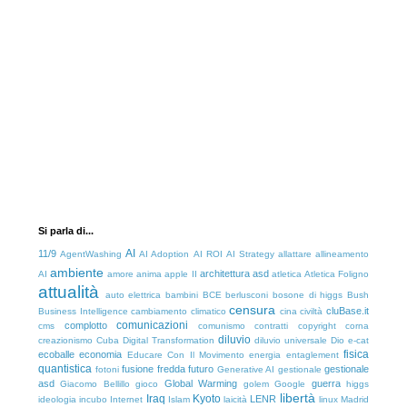
Si parla di...
AI
11/9
AgentWashing
AI Adoption
AI ROI
AI Strategy
allattare
allineamento
ambiente
architettura
asd
AI
amore
anima
apple II
atletica
Atletica Foligno
attualità
auto elettrica
bambini
BCE
berlusconi
bosone di higgs
Bush
censura
cluBase.it
Business Intelligence
cambiamento climatico
cina
civiltà
comunicazioni
complotto
cms
comunismo
contratti
copyright
corna
diluvio
creazionismo
Cuba
Digital Transformation
diluvio universale
Dio
e-cat
fisica
ecoballe
economia
Educare Con Il Movimento
energia
entaglement
quantistica
fusione fredda
futuro
gestionale
fotoni
Generative AI
gestionale
asd
Global Warming
guerra
Giacomo Bellillo
gioco
golem
Google
higgs
libertà
Iraq
Kyoto
LENR
ideologia
incubo
Internet
Islam
laicità
linux
Madrid