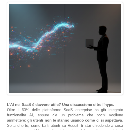
L'AI nei SaaS è davvero utile? Una discussione oltre l'hype.
Oltre il 60% delle piattaforme SaaS enterprise ha già integrato
funzionalità AI, eppure c'è un problema che pochi vogliono
ammettere:
gli utenti non le stanno usando come ci si aspettava
.
Se anche tu, come tanti utenti su Reddit, ti stai chiedendo a cosa